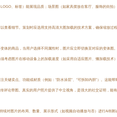
LOGO、标签）能展现品质；场景图（如家具摆放在客厅、服饰的街拍
片以查看细节。策划时应选用支持高清大图加载的技术方案，确保缩放过
等变体的商品，当用户选择不同属性时，图片应立即切换至对应的变体图
必须考虑图片在移动设备上的加载速度（如采用自适应图片、懒加载技术
注关键卖点、功能或材质（例如：“防水涂层”、“可拆卸内胆”）。这能
户上传评论带图。真实的用户照片提供了中立视角，是强大的社交证明，能
持续对图片的布局、数量、展示形式（如视频自动播放与否）进行A/B测