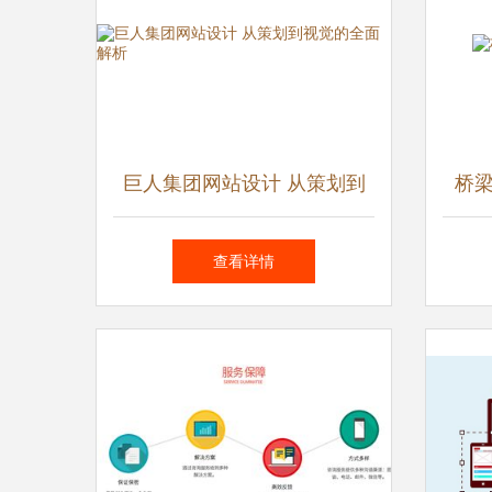
巨人集团网站设计 从策划到
桥
视觉的全面解析
查看详情