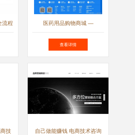
全流程
医药用品购物商城 —
HTML/CSS 网站策划与设计
查看详情
电商技
自己做能赚钱 电商技术咨询