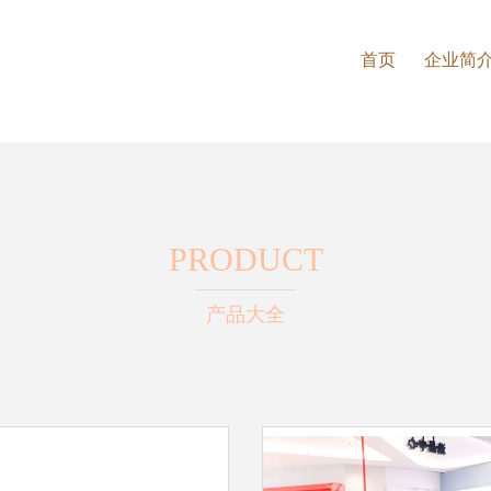
首页
企业简
PRODUCT
产品大全