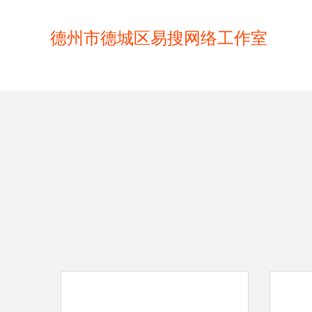
德州市德城区易搜网络工作室