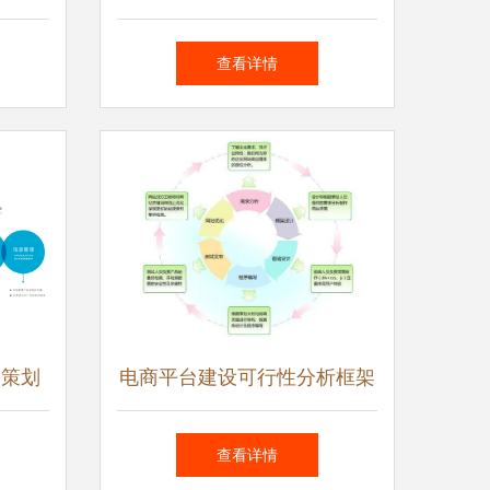
之路
服务全解析
查看详情
案策划
电商平台建设可行性分析框架
者
技术与策略的融合
查看详情