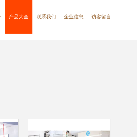
介
产品大全
联系我们
企业信息
访客留言